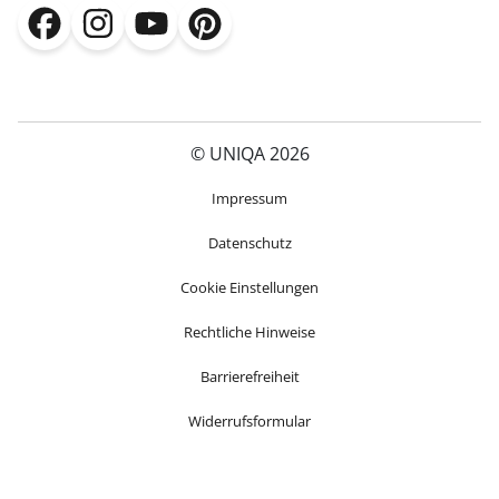
(öffnet in neuem Fenster)
(öffnet in neuem Fenster)
(öffnet in neuem Fenster)
(öffnet in neuem Fenster)
© UNIQA 2026
(öffnet in neuem Fenster)
Impressum
Datenschutz
Cookie Einstellungen
Rechtliche Hinweise
Barrierefreiheit
Widerrufsformular