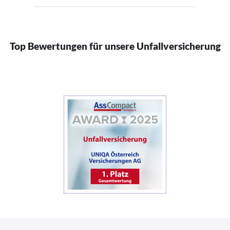
Top Bewertungen für unsere Unfallversicherung
(öffnet in neuem Fenster)