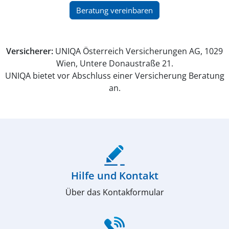
(öffnet in neuem Fenster)
Beratung vereinbaren
Versicherer:
UNIQA Österreich Versicherungen AG, 1029
Wien, Untere Donaustraße 21.
UNIQA bietet vor Abschluss einer Versicherung Beratung
an.
(öffnet in neuem Fenster)
Hilfe und Kontakt
Über das Kontakformular
(öffnet in neuem Fenster)