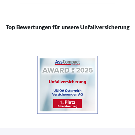
Top Bewertungen für unsere Unfallversicherung
(öffnet in neuem Fenster)