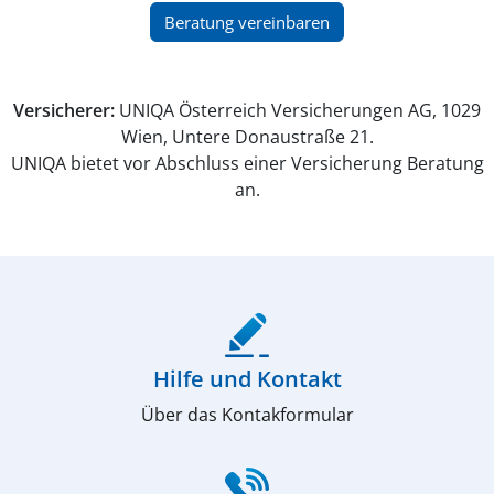
(öffnet in neuem Fenster)
Beratung vereinbaren
Versicherer:
UNIQA Österreich Versicherungen AG, 1029
Wien, Untere Donaustraße 21.
UNIQA bietet vor Abschluss einer Versicherung Beratung
an.
(öffnet in neuem Fenster)
Hilfe und Kontakt
Über das Kontakformular
(öffnet in neuem Fenster)