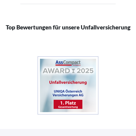
Top Bewertungen für unsere Unfallversicherung
(öffnet in neuem Fenster)