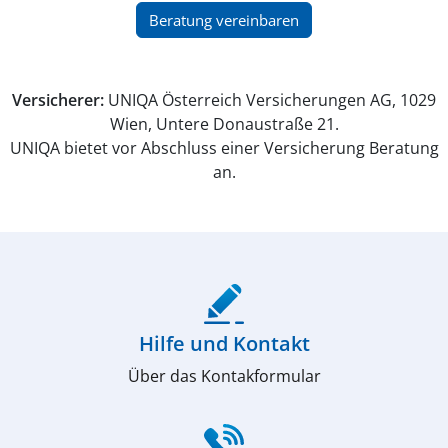
(öffnet in neuem Fenster)
Beratung vereinbaren
Versicherer:
UNIQA Österreich Versicherungen AG, 1029
Wien, Untere Donaustraße 21.
UNIQA bietet vor Abschluss einer Versicherung Beratung
an.
(öffnet in neuem Fenster)
Hilfe und Kontakt
Über das Kontakformular
(öffnet in neuem Fenster)