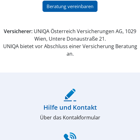
(öffnet in neuem Fenster)
Beratung vereinbaren
Versicherer:
UNIQA Österreich Versicherungen AG, 1029
Wien, Untere Donaustraße 21.
UNIQA bietet vor Abschluss einer Versicherung Beratung
an.
(öffnet in neuem Fenster)
Hilfe und Kontakt
Über das Kontakformular
(öffnet in neuem Fenster)