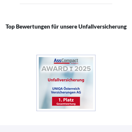
Top Bewertungen für unsere Unfallversicherung
(öffnet in neuem Fenster)