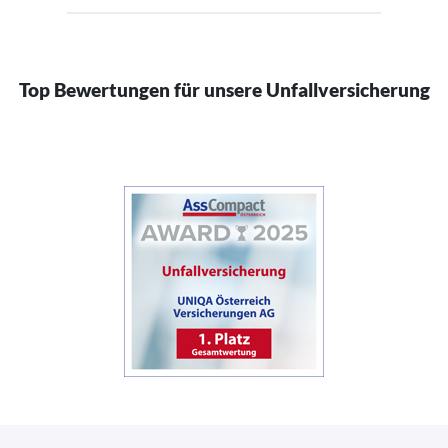
Top Bewertungen für unsere Unfallversicherung
(öffnet in neuem Fenster)