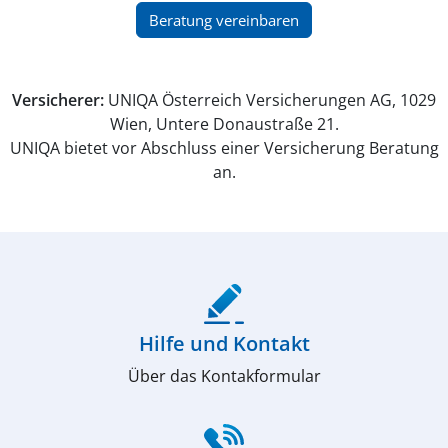
(öffnet in neuem Fenster)
Beratung vereinbaren
Versicherer:
UNIQA Österreich Versicherungen AG, 1029
Wien, Untere Donaustraße 21.
UNIQA bietet vor Abschluss einer Versicherung Beratung
an.
(öffnet in neuem Fenster)
Hilfe und Kontakt
Über das Kontakformular
(öffnet in neuem Fenster)