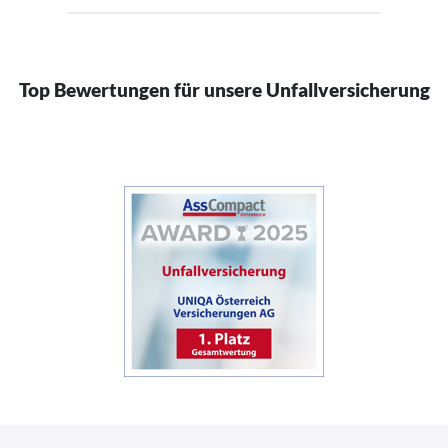
Top Bewertungen für unsere Unfallversicherung
(öffnet in neuem Fenster)