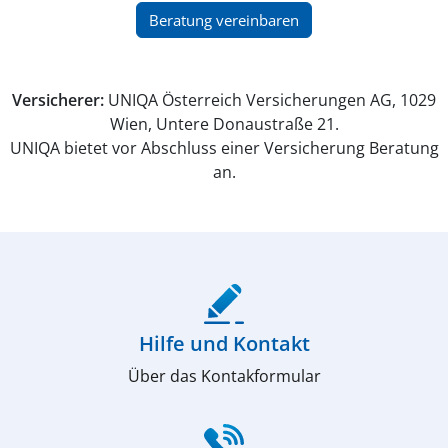
(öffnet in neuem Fenster)
Beratung vereinbaren
Versicherer:
UNIQA Österreich Versicherungen AG, 1029
Wien, Untere Donaustraße 21.
UNIQA bietet vor Abschluss einer Versicherung Beratung
an.
(öffnet in neuem Fenster)
Hilfe und Kontakt
Über das Kontakformular
(öffnet in neuem Fenster)