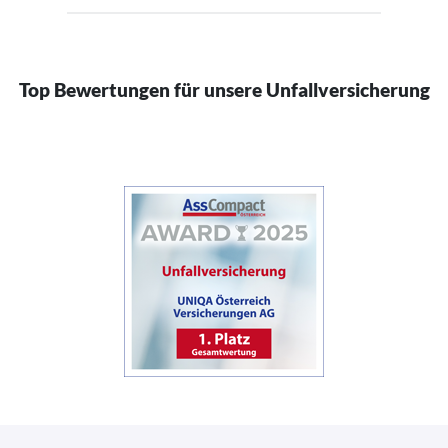
Top Bewertungen für unsere Unfallversicherung
(öffnet in neuem Fenster)