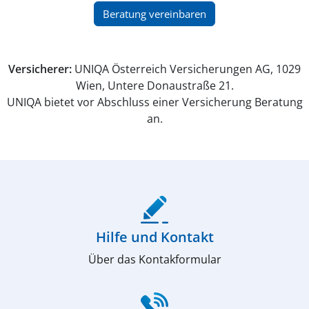
(öffnet in neuem Fenster)
Beratung vereinbaren
Versicherer:
UNIQA Österreich Versicherungen AG, 1029
Wien, Untere Donaustraße 21.
UNIQA bietet vor Abschluss einer Versicherung Beratung
an.
(öffnet in neuem Fenster)
Hilfe und Kontakt
Über das Kontakformular
(öffnet in neuem Fenster)