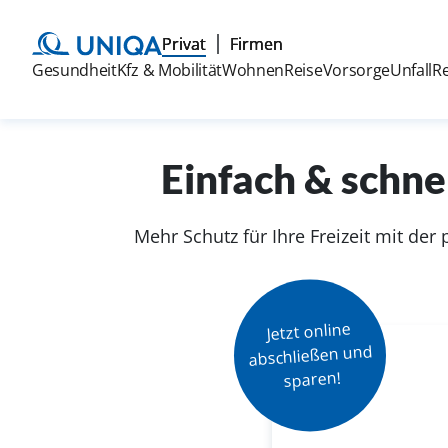
Privat
Firmen
Gesundheit
Kfz & Mobilität
Wohnen
Reise
Vorsorge
Unfall
R
Einfach & schne
Mehr Schutz für Ihre Freizeit mit der
Jetzt online

abschließen und

sparen!