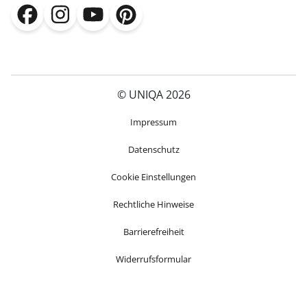
(öffnet in neuem Fenster)
(öffnet in neuem Fenster)
(öffnet in neuem Fenster)
(öffnet in neuem Fenster)
© UNIQA 2026
(öffnet in neuem Fenster)
Impressum
Datenschutz
Cookie Einstellungen
Rechtliche Hinweise
Barrierefreiheit
Widerrufsformular