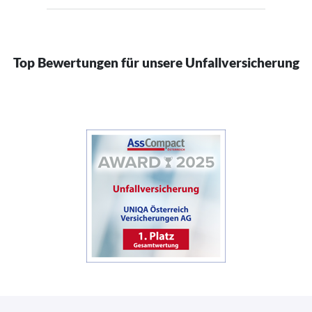
Top Bewertungen für unsere Unfallversicherung
(öffnet in neuem Fenster)