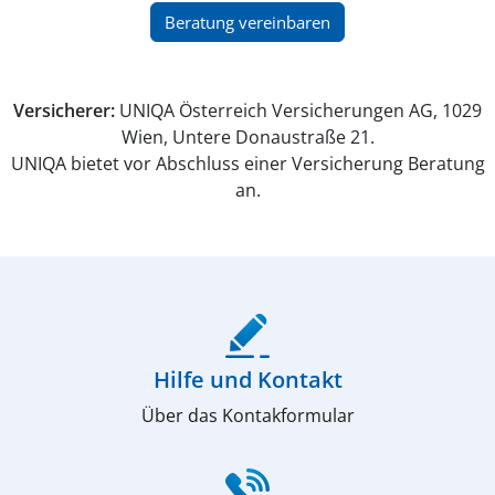
(öffnet in neuem Fenster)
Beratung vereinbaren
Versicherer:
UNIQA Österreich Versicherungen AG, 1029
Wien, Untere Donaustraße 21.
UNIQA bietet vor Abschluss einer Versicherung Beratung
an.
(öffnet in neuem Fenster)
Hilfe und Kontakt
Über das Kontakformular
(öffnet in neuem Fenster)